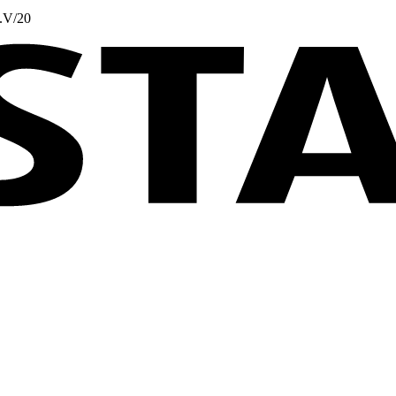
.V/20